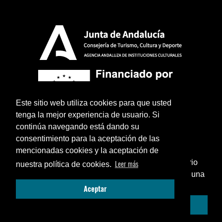
Este sitio web utiliza cookies para que usted
tenga la mejor experiencia de usuario. Si
continúa navegando está dando su
consentimiento para la aceptación de las
mencionadas cookies y la aceptación de
¿Sabías que puedes añadir un icono en el escritorio
Leer más
nuestra política de cookies.
de tu teléfono para utilizar esta web como si fuese una
Aviso legal
Política de privacidad
Términos y condiciones legales
Cerrar
Aceptar
aplicación instalada?
© 2026 La Cochera Entradas - Diseño:
Azulae
Enséñame cómo...