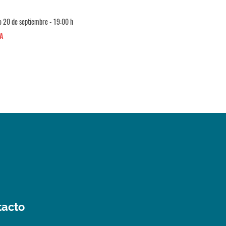
Música
 20 de septiembre - 19:00 h
Sábado 17 de octubre - 21:00 h
A
MÁLAGA
tacto