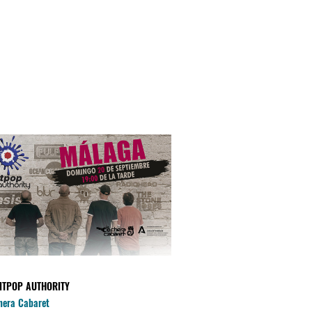
ITPOP AUTHORITY
BENZÚ
hera Cabaret
La Cochera Cabaret