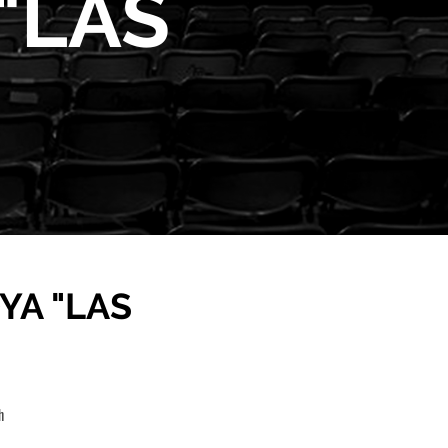
"LAS
YA "LAS
h