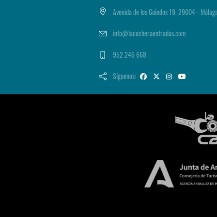
Avenida de los Guindos 19, 29004 - Málag
info@lacocheraentradas.com
952 246 668
Síguenos: