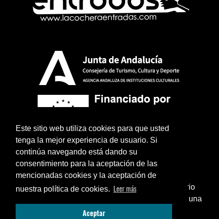
Este sitio web utiliza cookies para que usted
tenga la mejor experiencia de usuario. Si
continúa navegando está dando su
consentimiento para la aceptación de las
mencionadas cookies y la aceptación de
¿Sabías que puedes añadir un icono en el escritorio
Leer más
nuestra política de cookies.
de tu teléfono para utilizar esta web como si fuese una
Aviso legal
Política de privacidad
Términos y condiciones legales
Cerrar
Aceptar
aplicación instalada?