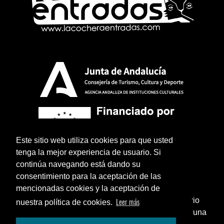
Este sitio web utiliza cookies para que usted
tenga la mejor experiencia de usuario. Si
continúa navegando está dando su
consentimiento para la aceptación de las
mencionadas cookies y la aceptación de
¿Sabías que puedes añadir un icono en el escritorio
Leer más
nuestra política de cookies.
de tu teléfono para utilizar esta web como si fuese una
Aviso legal
Política de privacidad
Términos y condiciones legales