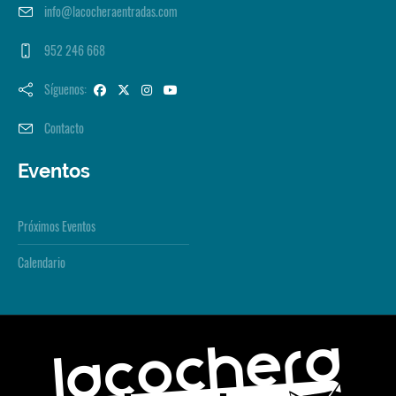
info@lacocheraentradas.com
952 246 668
Síguenos:
Contacto
Eventos
Próximos Eventos
Calendario