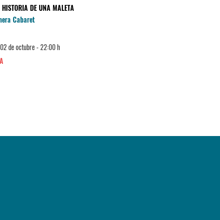
 HISTORIA DE UNA MALETA
DOS HERMANAS
hera Cabaret
La Cochera Cabaret
Teatro
 02 de octubre - 22:00 h
Domingo 18 de octubre - 17:30 
A
MÁLAGA