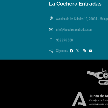
La Cochera Entradas
Avenida de los Guindos 19, 29004 - Málag
info@lacocheraentradas.com
952 246 668
Síguenos: