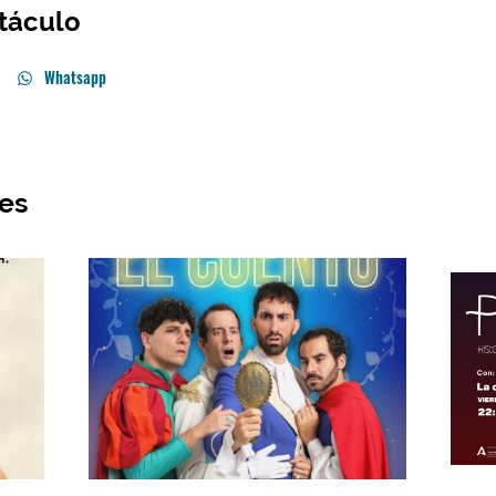
táculo
Whatsapp
res