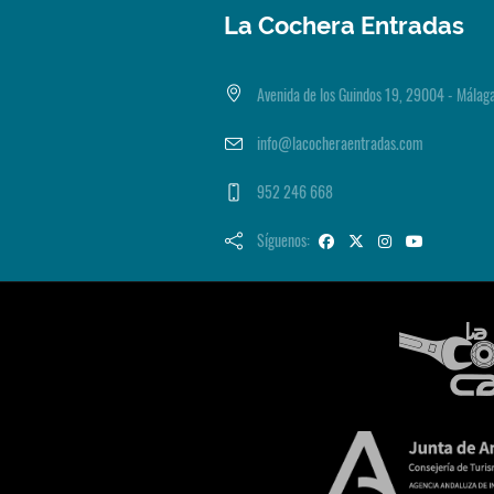
La Cochera Entradas
Avenida de los Guindos 19, 29004 - Málag
info@lacocheraentradas.com
952 246 668
Síguenos: