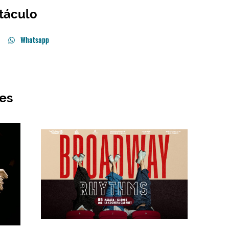
táculo
Whatsapp
res