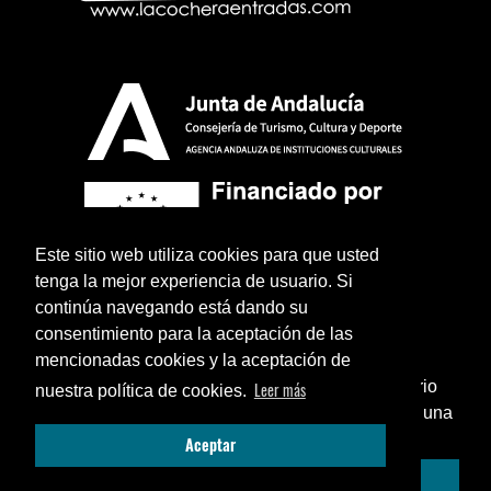
Este sitio web utiliza cookies para que usted
tenga la mejor experiencia de usuario. Si
continúa navegando está dando su
consentimiento para la aceptación de las
mencionadas cookies y la aceptación de
¿Sabías que puedes añadir un icono en el escritorio
Leer más
nuestra política de cookies.
de tu teléfono para utilizar esta web como si fuese una
Aviso legal
Política de privacidad
Términos y condiciones legales
Cerrar
Aceptar
aplicación instalada?
© 2026 La Cochera Entradas - Diseño:
Azulae
Enséñame cómo...