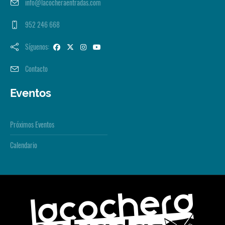
info@lacocheraentradas.com
952 246 668
Síguenos:
Contacto
Eventos
Próximos Eventos
Calendario