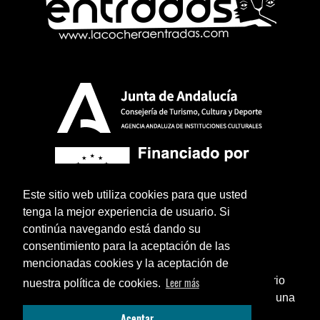
Este sitio web utiliza cookies para que usted
tenga la mejor experiencia de usuario. Si
continúa navegando está dando su
consentimiento para la aceptación de las
mencionadas cookies y la aceptación de
¿Sabías que puedes añadir un icono en el escritorio
Leer más
nuestra política de cookies.
de tu teléfono para utilizar esta web como si fuese una
Aviso legal
Política de privacidad
Términos y condiciones legales
Cerrar
Aceptar
aplicación instalada?