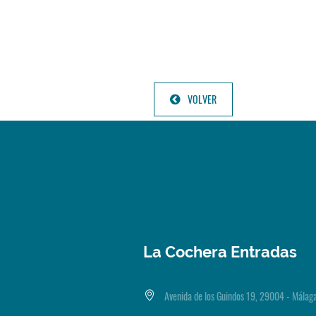
VOLVER
La Cochera Entradas
Avenida de los Guindos 19, 29004 - Málag