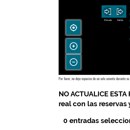


Entrada
Salida
Por favor, no deje espacios de un solo asiento durante su 
NO ACTUALICE ESTA PÁ
real con las reservas
0
entradas selecci