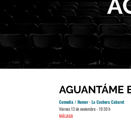
A
AGUANTÁME E
Comedia / Humor
-
La Cochera Cabaret
Viernes 13 de noviembre - 19:30 h
MÁLAGA