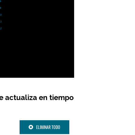
8
9
10
11
12
e actualiza en tiempo
ELIMINAR TODO