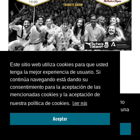
BLUE ANGEL TRIBUTO A ELVIS
La Cochera Cabaret
Este sitio web utiliza cookies para que usted
tenga la mejor experiencia de usuario. Si
Música
continúa navegando está dando su
Domingo 25 de octubre -
19:00 h
consentimiento para la aceptación de las
MÁLAGA
mencionadas cookies y la aceptación de
¿Sabías que puedes añadir un icono en el escritorio
Leer más
nuestra política de cookies.
COMPRAR ENTRADAS
de tu teléfono para utilizar esta web como si fuese una
Cerrar
Aceptar
aplicación instalada?
Enséñame cómo...