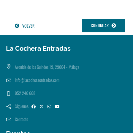
CONTINUAR
VOLVER
La Cochera Entradas
Avenida de los Guindos 19, 29004 - Málaga
info@lacocheraentradas.com
952 246 668
Síguenos:
Contacto