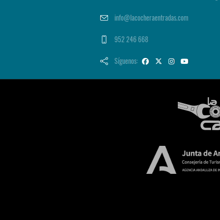
info@lacocheraentradas.com
952 246 668
Síguenos: