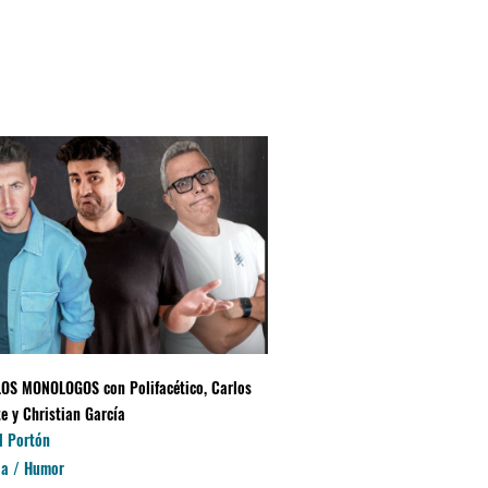
LOS MONOLOGOS con Polifacético, Carlos
LUIS PIEDRAHITA "APOCALÍ
e y Christian García
CORRECTO"
l Portón
Teatro Manuel España
a / Humor
Comedia / Humor