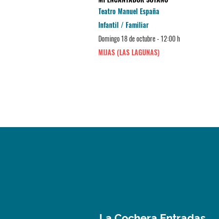
Teatro Manuel España
Infantil / Familiar
 - 20:00 h
Domingo 18 de octubre - 12:00 h
RE (MÁLAGA)
MIJAS (LAS LAGUNAS)
La Cochera Entradas