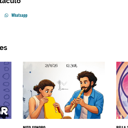
táculo
Whatsapp
res
MITO SONORO
BELLA 