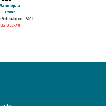
 Manuel España
La Cochera Cabaret
l / Familiar
Infantil / Familiar
 29 de noviembre - 12:00 h
Domingo 24 de enero de 2027 -
(LAS LAGUNAS)
MÁLAGA
tacto