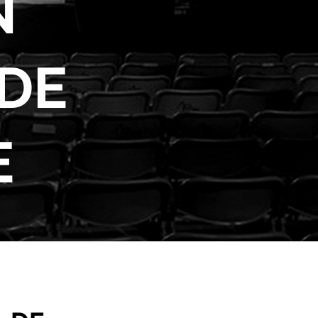
N
DE
E