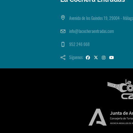
Avenida de los Guindos 19, 29004 - Málag
info@lacocheraentradas.com
952 246 668
Síguenos: