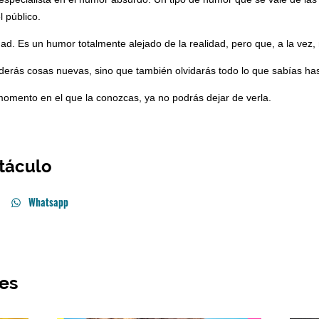
táculo
Whatsapp
res