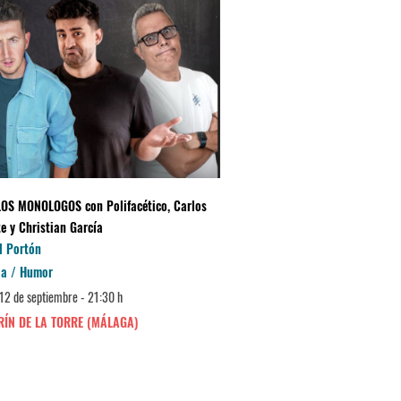
LOS MONOLOGOS con Polifacético, Carlos
LUIS PIEDRAHITA "APOCALÍ
e y Christian García
CORRECTO"
l Portón
Teatro Manuel España
a / Humor
Comedia / Humor
12 de septiembre - 21:30 h
Domingo 13 de septiembre - 18
ÍN DE LA TORRE (MÁLAGA)
MIJAS (LAS LAGUNAS)