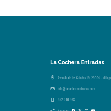
La Cochera Entradas
Avenida de los Guindos 19, 29004 - Málag
info@lacocheraentradas.com
952 246 668
Síguenos: