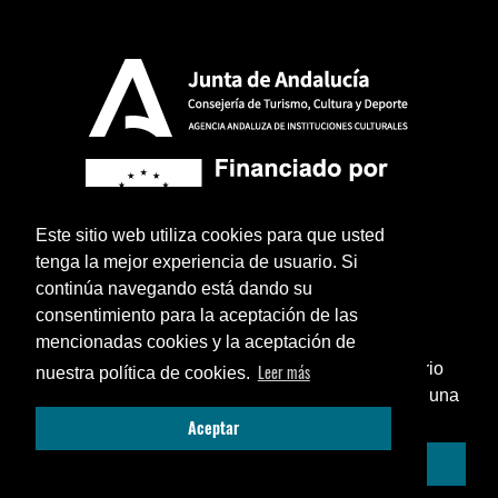
Este sitio web utiliza cookies para que usted
tenga la mejor experiencia de usuario. Si
continúa navegando está dando su
consentimiento para la aceptación de las
mencionadas cookies y la aceptación de
¿Sabías que puedes añadir un icono en el escritorio
Leer más
nuestra política de cookies.
de tu teléfono para utilizar esta web como si fuese una
Aviso legal
Política de privacidad
Términos y condiciones legales
Cerrar
Aceptar
aplicación instalada?
© 2026 La Cochera Entradas - Diseño:
Azulae
Enséñame cómo...