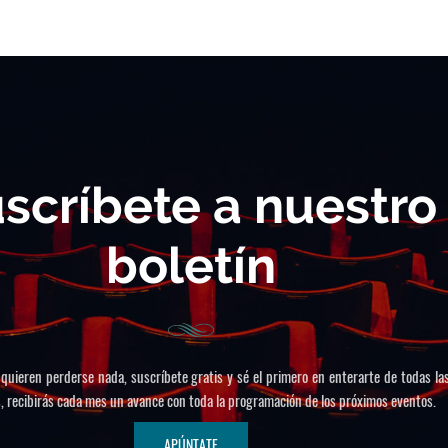
scríbete a nuestro
boletín
 quieren perderse nada, suscríbete gratis y sé el primero en enterarte de todas la
 recibirás cada mes un avance con toda la programación de los próximos eventos.
APÚNTATE