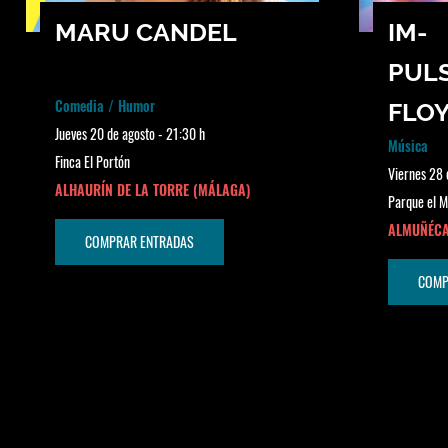
MARU CANDEL
IM-
PULS
Comedia / Humor
FLO
Jueves 20 de agosto - 21:30 h
Música
Finca El Portón
Viernes 28 
ALHAURÍN DE LA TORRE (MÁLAGA)
Parque el M
ALMUÑÉCA
COMPRAR ENTRADAS
COMP